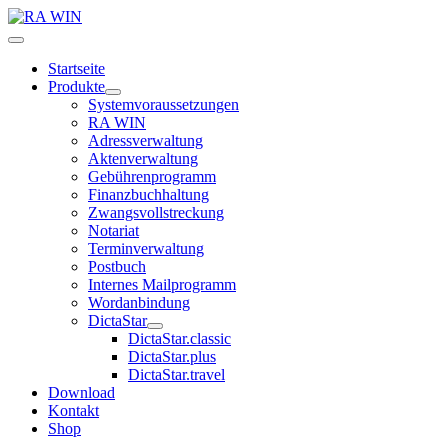
Startseite
Produkte
Systemvoraussetzungen
RA WIN
Adressverwaltung
Aktenverwaltung
Gebührenprogramm
Finanzbuchhaltung
Zwangsvollstreckung
Notariat
Terminverwaltung
Postbuch
Internes Mailprogramm
Wordanbindung
DictaStar
DictaStar.classic
DictaStar.plus
DictaStar.travel
Download
Kontakt
Shop