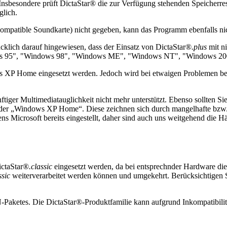
nsbesondere prüft DictaStar® die zur Verfügung stehenden Speicherresso
lich.
ompatible Soundkarte) nicht gegeben, kann das Programm ebenfalls ni
lich darauf hingewiesen, dass der Einsatz von DictaStar®
.plus
mit ni
s 95", "Windows 98", "Windows ME", "Windows NT", "Windows 200
 XP Home eingesetzt werden. Jedoch wird bei etwaigen Problemen bei
iger Multimediatauglichkeit nicht mehr unterstützt. Ebenso sollten 
der „Windows XP Home“. Diese zeichnen sich durch mangelhafte bzw. 
icrosoft bereits eingestellt, daher sind auch uns weitgehend die H
ictaStar®
.classic
eingesetzt werden, da bei entsprechnder Hardware die 
ssic
weiterverarbeitet werden können und umgekehrt. Berücksichtigen S
-Paketes. Die DictaStar®-Produktfamilie kann aufgrund Inkompatibili