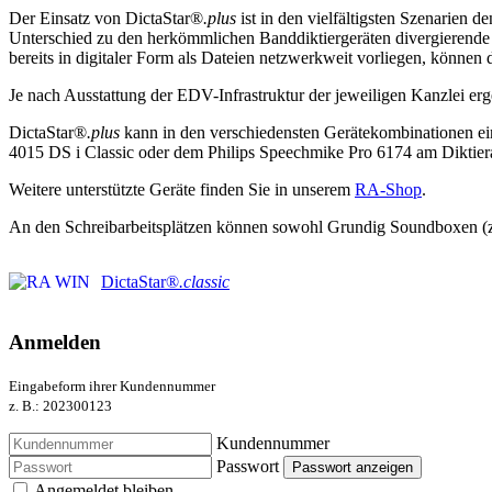
Der Einsatz von DictaStar®
.plus
ist in den vielfältigsten Szenarien 
Unterschied zu den herkömmlichen Banddiktiergeräten divergierende A
bereits in digitaler Form als Dateien netzwerkweit vorliegen, können 
Je nach Ausstattung der EDV-Infrastruktur der jeweiligen Kanzlei erg
DictaStar®
.plus
kann in den verschiedensten Gerätekombinationen ei
4015 DS i Classic oder dem Philips Speechmike Pro 6174 am Diktierar
Weitere unterstützte Geräte finden Sie in unserem
RA-Shop
.
An den Schreibarbeitsplätzen können sowohl Grundig Soundboxen (z. 
DictaStar®
.classic
Anmelden
Eingabeform ihrer Kundennummer
z. B.: 202300123
Kundennummer
Passwort
Passwort anzeigen
Angemeldet bleiben