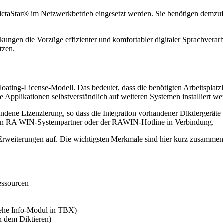
e DictaStar® im Netzwerkbetrieb eingesetzt werden. Sie benötigen dem
kungen die Vorzüge effizienter und komfortabler digitaler Sprachver
tzen.
ting-License-Modell. Das bedeutet, dass die benötigten Arbeitsplatzli
pplikationen selbstverständlich auf weiteren Systemen installiert we
dene Lizenzierung, so dass die Integration vorhandener Diktiergeräte üb
onalen RA WIN-Systempartner oder der RAWIN-Hotline in Verbindung.
Erweiterungen auf. Die wichtigsten Merkmale sind hier kurz zusammen
essourcen
iehe Info-Modul in TBX)
h dem Diktieren)