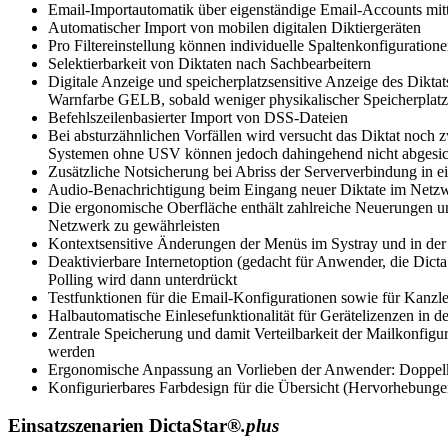
Email-Importautomatik über eigenständige Email-Accounts mitt
Automatischer Import von mobilen digitalen Diktiergeräten
Pro Filtereinstellung können individuelle Spaltenkonfiguratione
Selektierbarkeit von Diktaten nach Sachbearbeitern
Digitale Anzeige und speicherplatzsensitive Anzeige des Diktat
Warnfarbe GELB, sobald weniger physikalischer Speicherplatz a
Befehlszeilenbasierter Import von DSS-Dateien
Bei absturzähnlichen Vorfällen wird versucht das Diktat noch zw
Systemen ohne USV können jedoch dahingehend nicht abgesic
Zusätzliche Notsicherung bei Abriss der Serververbindung in e
Audio-Benachrichtigung beim Eingang neuer Diktate im Netzwer
Die ergonomische Oberfläche enthält zahlreiche Neuerungen und
Netzwerk zu gewährleisten
Kontextsensitive Änderungen der Menüs im Systray und in der
Deaktivierbare Internetoption (gedacht für Anwender, die Dict
Polling wird dann unterdrückt
Testfunktionen für die Email-Konfigurationen sowie für Kanzle
Halbautomatische Einlesefunktionalität für Gerätelizenzen in d
Zentrale Speicherung und damit Verteilbarkeit der Mailkonfigur
werden
Ergonomische Anpassung an Vorlieben der Anwender: Doppelklick 
Konfigurierbares Farbdesign für die Übersicht (Hervorhebunge
Einsatzszenarien DictaStar®
.plus