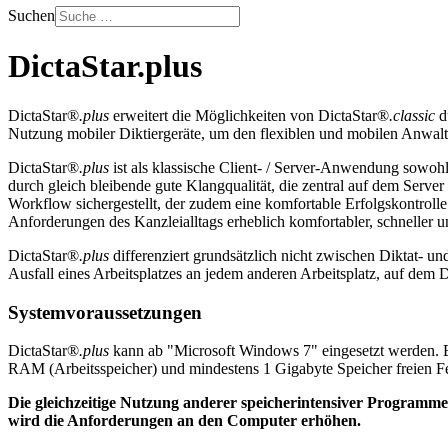
Suchen
DictaStar.plus
DictaStar®
.plus
erweitert die Möglichkeiten von DictaStar®
.classic
du
Nutzung mobiler Diktiergeräte, um den flexiblen und mobilen Anwalt 
DictaStar®
.plus
ist als klassische Client- / Server-Anwendung sowohl
durch gleich bleibende gute Klangqualität, die zentral auf dem Serve
Workflow sichergestellt, der zudem eine komfortable Erfolgskontrolle 
Anforderungen des Kanzleialltags erheblich komfortabler, schneller un
DictaStar®
.plus
differenziert grundsätzlich nicht zwischen Diktat- un
Ausfall eines Arbeitsplatzes an jedem anderen Arbeitsplatz, auf dem 
Systemvoraussetzungen
DictaStar®
.plus
kann ab "Microsoft Windows 7" eingesetzt werden. 
RAM (Arbeitsspeicher) und mindestens 1 Gigabyte Speicher freien Fes
Die gleichzeitige Nutzung anderer speicherintensiver Programme
wird die Anforderungen an den Computer erhöhen.