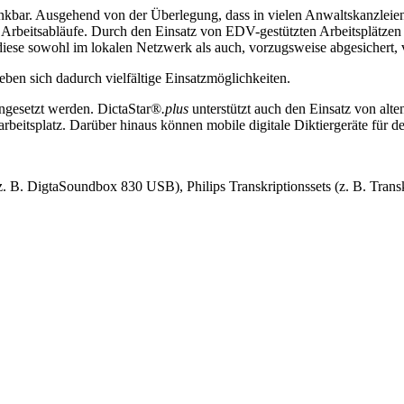
denkbar. Ausgehend von der Überlegung, dass in vielen Anwaltskanzleie
rbeitsabläufe. Durch den Einsatz von EDV-gestützten Arbeitsplätzen en
diese sowohl im lokalen Netzwerk als auch, vorzugsweise abgesichert, v
eben sich dadurch vielfältige Einsatzmöglichkeiten.
ngesetzt werden. DictaStar®
.plus
unterstützt auch den Einsatz von alte
beitsplatz. Darüber hinaus können mobile digitale Diktiergeräte für d
B. DigtaSoundbox 830 USB), Philips Transkriptionssets (z. B. Transk