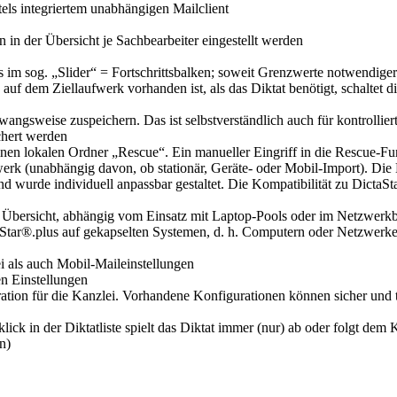
els integriertem unabhängigen Mailclient
n in der Übersicht je Sachbearbeiter eingestellt werden
s im sog. „Slider“ = Fortschrittsbalken; soweit Grenzwerte notwendiger
uf dem Ziellaufwerk vorhanden ist, als das Diktat benötigt, schaltet
angsweise zuspeichern. Das ist selbstverständlich auch für kontrolliert
hert werden
inen lokalen Ordner „Rescue“. Ein manueller Eingriff in die Rescue-Fun
k (unabhängig davon, ob stationär, Geräte- oder Mobil-Import). Die B
 wurde individuell anpassbar gestaltet. Die Kompatibilität zu DictaS
 Übersicht, abhängig vom Einsatz mit Laptop-Pools oder im Netzwerkb
aStar®.plus auf gekapselten Systemen, d. h. Computern oder Netzwerke
i als auch Mobil-Maileinstellungen
en Einstellungen
ation für die Kanzlei. Vorhandene Konfigurationen können sicher und tra
in der Diktatliste spielt das Diktat immer (nur) ab oder folgt dem Ko
n)