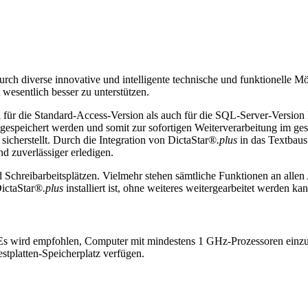
rch diverse innovative und intelligente technische und funktionelle M
wesentlich besser zu unterstützen.
 für die Standard-Access-Version als auch für die SQL-Server-Version 
r gespeichert werden und somit zur sofortigen Weiterverarbeitung im g
sicherstellt. Durch die Integration von DictaStar®
.plus
in das Textbaus
d zuverlässiger erledigen.
d Schreibarbeitsplätzen. Vielmehr stehen sämtliche Funktionen an allen 
DictaStar®
.plus
installiert ist, ohne weiteres weitergearbeitet werden kan
Es wird empfohlen, Computer mit mindestens 1 GHz-Prozessoren einzu
tplatten-Speicherplatz verfügen.