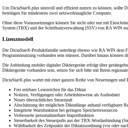
Um DictaStar®
.plus
sinnvoll und effizient nutzen zu können, sollt
benötigen Sie mindestens zwei netzwerktaugliche Computer.
Ohne diese Voraussetzungen können Sie nicht oder nur mit Einschrän
System (TBX) und der Schriftsatzverwaltung (SSV) von RA WIN nu
Lizenzmodell
Die DictaStar®-Produktfamilie unterliegt ebenso wie RA WIN dem Floa
Programmnutzung vorhanden sein müssen. Darüber hinaus können die A
Die Anbindung mobiler digitaler Diktiergeräte erfolgt über gerätegebun
Diktiergeräte vorhanden sein, setzen Sie sich bitte mit Ihrem regi
DictaStar®.plus wartet mit einer ganzen Reihe von Neuerungen und 
Frei setzbare Lesezeichen für das Diktat
Notizen, Verfügungen oder Arbeitshinweise als Audiodatei
Neues übersichtliches Steuerpult
Abschätzung der möglichen Diktatlänge anhand verfügbarer R
Integrierte Warnfunktion bei geringen Speicherressourcen
Verbesserte personalisierbare Importfunktion
Steuerbarkeit des Steuerpults aus der TBX-Wordanbindung (S
Wählbarkeit des Zeitpunkts der Diktatzuordnung (vor oder nac