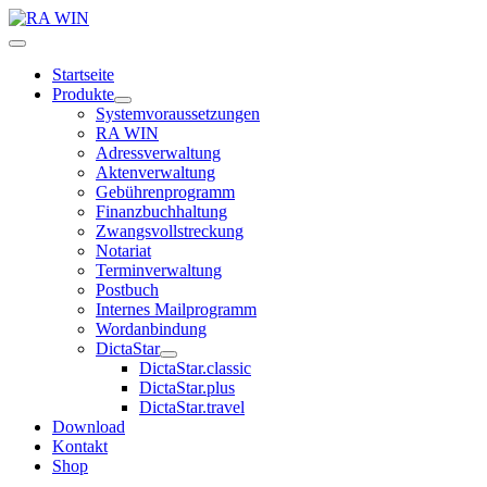
Startseite
Produkte
Systemvoraussetzungen
RA WIN
Adressverwaltung
Aktenverwaltung
Gebührenprogramm
Finanzbuchhaltung
Zwangsvollstreckung
Notariat
Terminverwaltung
Postbuch
Internes Mailprogramm
Wordanbindung
DictaStar
DictaStar.classic
DictaStar.plus
DictaStar.travel
Download
Kontakt
Shop