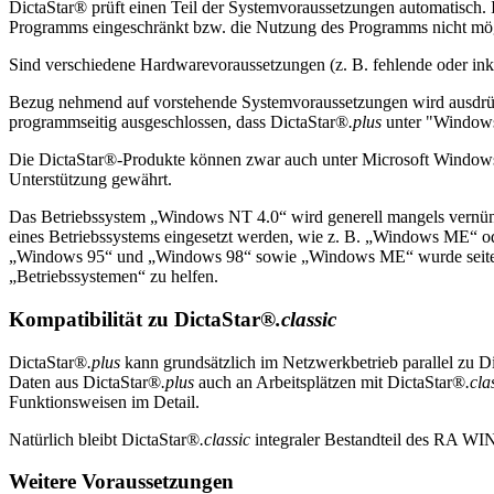
DictaStar® prüft einen Teil der Systemvoraussetzungen automatisch. I
Programms eingeschränkt bzw. die Nutzung des Programms nicht mög
Sind verschiedene Hardwarevoraussetzungen (z. B. fehlende oder ink
Bezug nehmend auf vorstehende Systemvoraussetzungen wird ausdrück
programmseitig ausgeschlossen, dass DictaStar®
.plus
unter "Window
Die DictaStar®-Produkte können zwar auch unter Microsoft Windows
Unterstützung gewährt.
Das Betriebssystem „Windows NT 4.0“ wird generell mangels vernünft
eines Betriebssystems eingesetzt werden, wie z. B. „Windows ME“ o
„Windows 95“ und „Windows 98“ sowie „Windows ME“ wurde seitens M
„Betriebssystemen“ zu helfen.
Kompatibilität zu DictaStar®
.classic
DictaStar®
.plus
kann grundsätzlich im Netzwerkbetrieb parallel zu D
Daten aus DictaStar®
.plus
auch an Arbeitsplätzen mit DictaStar®
.cla
Funktionsweisen im Detail.
Natürlich bleibt DictaStar®
.classic
integraler Bestandteil des RA WIN
Weitere Voraussetzungen